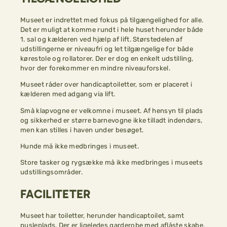
Museet er indrettet med fokus på tilgængelighed for alle.
Det er muligt at komme rundt i hele huset herunder både
1. sal og kælderen ved hjælp af lift. Størstedelen af
udstillingerne er niveaufri og let tilgængelige for både
kørestole og rollatorer. Der er dog en enkelt udstilling,
hvor der forekommer en mindre niveauforskel.
Museet råder over handicaptoiletter, som er placeret i
kælderen med adgang via lift.
Små klapvogne er velkomne i museet. Af hensyn til plads
og sikkerhed er større barnevogne ikke tilladt indendørs,
men kan stilles i haven under besøget.
Hunde må ikke medbringes i museet.
Store tasker og rygsække må ikke medbringes i museets
udstillingsområder.
FACILITETER
Museet har toiletter, herunder handicaptoilet, samt
pusleplads. Der er ligeledes garderobe med aflåste skabe.